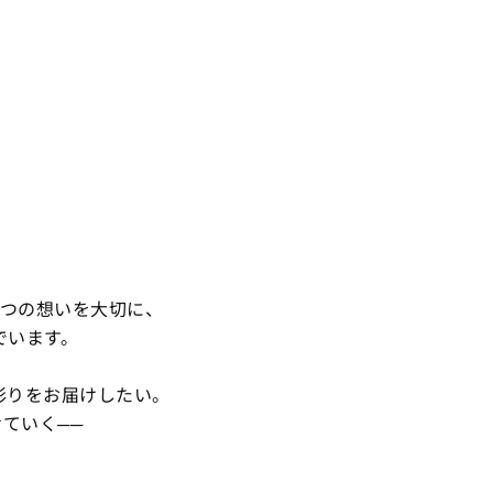
rt」の5つの想いを大切に、
でいます。
彩りをお届けしたい。
ていく──