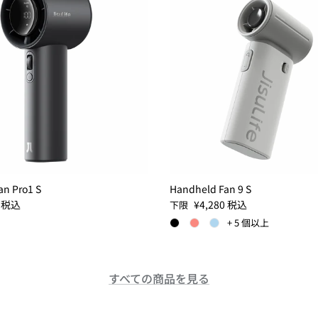
n Pro1 S
Handheld Fan 9 S
定価
0
税込
¥4,280
税込
下限
+ 5 個以上
すべての商品を見る