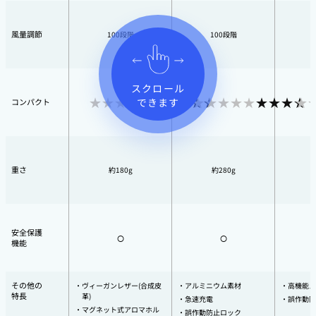
風量調節
100段階
100段階
スクロール
できます
コンパクト
重さ
約180g
約280g
安全保護
○
○
機能
その他の
ヴィーガンレザー(合成皮
アルミニウム素材
高機能メ
特長
革)
急速充電
誤作動防
マグネット式アロマホル
誤作動防止ロック