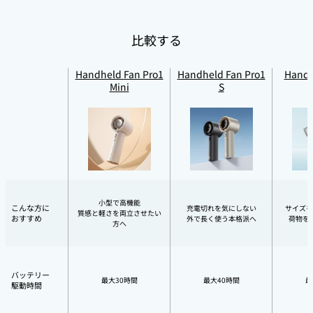
比較する
Handheld Fan Pro1
Handheld Fan Pro1
Handh
Mini
S
小型で高機能
こんな方に
充電切れを気にしない
サイズを
質感と軽さを両立させたい
おすすめ
外で長く使う本格派へ
荷物を
方へ
バッテリー
最大30時間
最大40時間
最
駆動時間