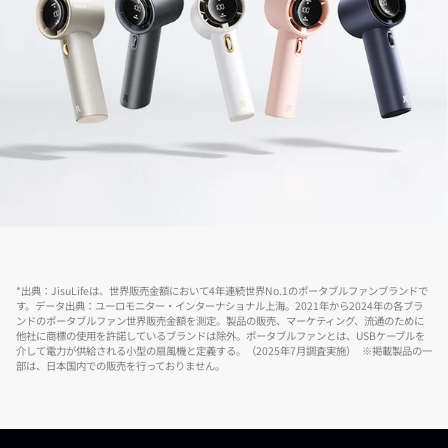
*出典：JisuLifeは、世界販売金額において4年連続世界No.1のポータブルファンブランドで
す。データ出典：ユーロモニター・インターナショナル上海。2021年から2024年の各ブラ
ンドのポータブルファン世界販売金額を測定。製品の販売、マーケティング、流通のために
他社に商標の使用を許諾しているブランドは除外。ポータブルファンとは、USBケーブルを
介して電力が供給される小型の扇風機と定義する。（2025年7月調査実施） ※掲載製品の一
部は、日本国内での販売を行っておりません。