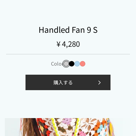
コンパクトな
+
+
大風量
バッテリー
+
ボディ
Handled Fan 9 S
¥ 4,280
Color
ホワイトグレー
ブラック
スカイブルー
ピンク
購入する